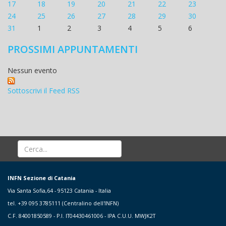
17
18
19
20
21
22
23
24
25
26
27
28
29
30
31
1
2
3
4
5
6
PROSSIMI APPUNTAMENTI
Nessun evento
Sottoscrivi il Feed RSS
INFN Sezione di Catania
Via Santa Sofia,64 - 95123 Catania - Italia
tel. +39 095 3785111 (Centralino dell'INFN)
C.F. 84001850589 - P.I. IT04430461006 - IPA C.U.U. MWJK2T