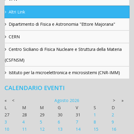
Altri Link
Dipartimento di Fisica e Astronomia "Ettore Majorana"
CERN
Centro Siciliano di Fisica Nucleare e Struttura della Materia
(CSFNSM)
Istituto per la microelettronica e microsistemi (CNR-IMM)
CALENDARIO EVENTI
«
<
Agosto
2026
>
»
L
M
M
G
V
S
D
27
28
29
30
31
1
2
3
4
5
6
7
8
9
10
11
12
13
14
15
16